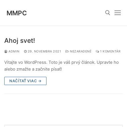
Preskočiť
na
MMPC
obsah
Hľadať:
Ahoj svet!
ADMIN
29. NOVEMBRA 2021
NEZARADENÉ
1 KOMENTÁR
Vitajte vo WordPress. Toto je váš prvý článok. Upravte ho
alebo zmažte a začnite písať!
NAČÍTAŤ VIAC →